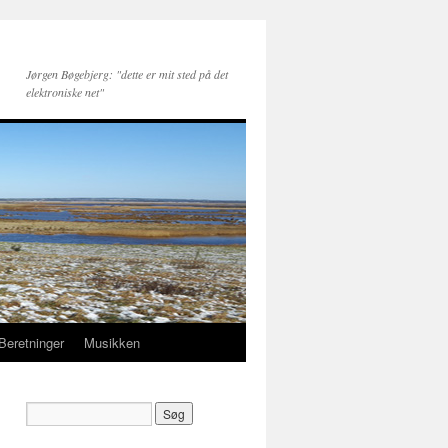
Jørgen Bøgebjerg: "dette er mit sted på det
elektroniske net"
Beretninger
Musikken