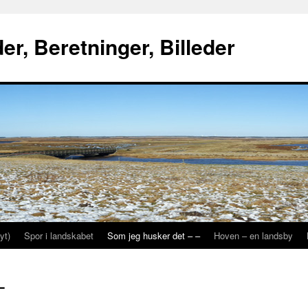
r, Beretninger, Billeder
yt)
Spor i landskabet
Som jeg husker det – –
Hoven – en landsby
–