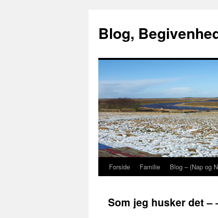
Blog, Begivenhede
Forside
Familie
Blog – (Nap og N
Hop
til
Som jeg husker det – 
indhold