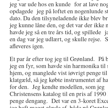
jeg var ude hos en kunde for at lave nog
opdagede jeg på loftet en nogenlunde s
dato. Da den tilsyneladende ikke blev br
jeg kunne låne den, og det var der ikke n
havde jeg så en tre års tid, og spillede
en dag var jeg udlært, og skulle rejse.
afleveres igen.
Et par år efter tog jeg til Grønland. P
jeg en fyr, som havde sin harmonika til 
hjem, og manglede vist iøvrigt penge til 
klatgæld, så jeg købte instrumentet af 
for den. Jeg kendte modellen, som jeg 
Christensens katalog til en pris af 199
penge dengang. Det var en 3-koret Exce
jeg haft meget glæde af, både på Grønla