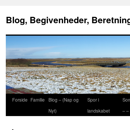
Blog, Begivenheder, Beretning
Hop
Forside
Familie
Blog – (Nap og
Spor i
Som
til
Nyt)
landskabet
– –
indhold