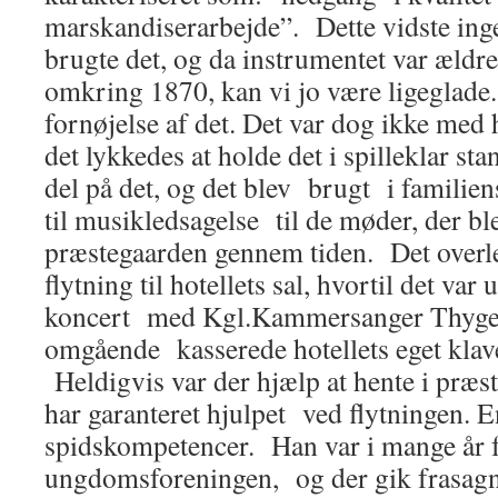
marskandiserarbejde”. Dette vidste ing
brugte det, og da instrumentet var ældre
omkring 1870, kan vi jo være ligeglad
fornøjelse af det. Det var dog ikke me
det lykkedes at holde det i spilleklar st
del på det, og det blev brugt i familien
til musikledsagelse til de møder, der ble
præstegaarden gennem tiden. Det overl
flytning til hotellets sal, hvortil det var
koncert med Kgl.Kammersanger Thyge
omgående kasserede hotellets eget klav
Heldigvis var der hjælp at hente i præs
har garanteret hjulpet ved flytningen. E
spidskompetencer. Han var i mange år 
ungdomsforeningen, og der gik frasagn