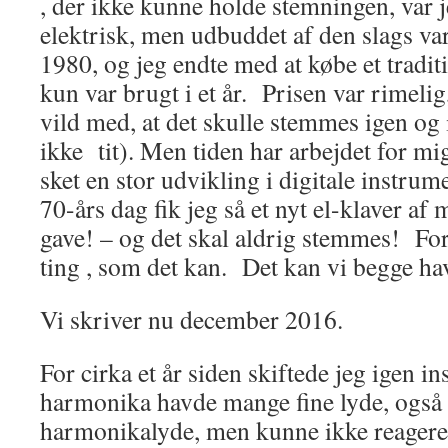
, der ikke kunne holde stemningen, var j
elektrisk, men udbuddet af den slags va
1980, og jeg endte med at købe et tradit
kun var brugt i et år. Prisen var rimeli
vild med, at det skulle stemmes igen og 
ikke tit). Men tiden har arbejdet for m
sket en stor udvikling i digitale instr
70-års dag fik jeg så et nyt el-klaver a
gave! – og det skal aldrig stemmes! For
ting , som det kan. Det kan vi begge ha
Vi skriver nu december 2016.
For cirka et år siden skiftede jeg igen i
harmonika havde mange fine lyde, ogs
harmonikalyde, men kunne ikke reagere