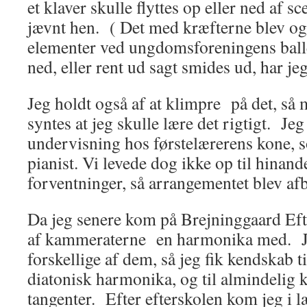
et klaver skulle flyttes op eller ned af sc
jævnt hen. ( Det med kræfterne blev ogs
elementer ved ungdomsforeningens balle
ned, eller rent ud sagt smides ud, har je
Jeg holdt også af at klimpre på det, så 
syntes at jeg skulle lære det rigtigt. Jeg 
undervisning hos førstelærerens kone,
pianist. Vi levede dog ikke op til hinan
forventninger, så arrangementet blev af
Da jeg senere kom på Brejninggaard Ef
af kammeraterne en harmonika med. Jeg 
forskellige af dem, så jeg fik kendskab t
diatonisk harmonika, og til almindelig
tangenter. Efter efterskolen kom jeg i l