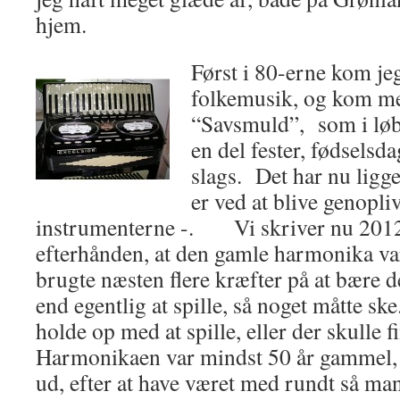
hjem.
Først i 80-erne kom jeg 
folkemusik, og kom me
“Savsmuld”, som i løbet
en del fester, fødselsd
slags. Det har nu ligge
er ved at blive genopli
instrumenterne -. Vi skriver nu 201
efterhånden, at den gamle harmonika var
brugte næsten flere kræfter på at bære 
end egentlig at spille, så noget måtte ske
holde op med at spille, eller der skulle 
Harmonikaen var mindst 50 år gammel, o
ud, efter at have været med rundt så ma