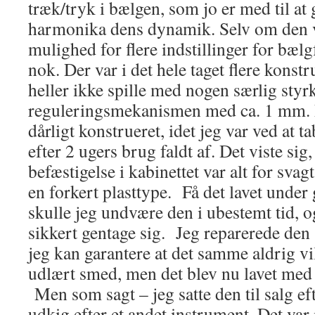
træk/tryk i bælgen, som jo er med til at 
harmonika dens dynamik. Selv om den v
mulighed for flere indstillinger for bæl
nok. Der var i det hele taget flere konst
heller ikke spille med nogen særlig styrk
reguleringsmekanismen med ca. 1 mm. 
dårligt konstrueret, idet jeg var ved at
efter 2 ugers brug faldt af. Det viste si
befæstigelse i kabinettet var alt for svag
en forkert plasttype. Få det lavet under 
skulle jeg undvære den i ubestemt tid, o
sikkert gentage sig. Jeg reparerede den
jeg kan garantere at det samme aldrig vil
udlært smed, men det blev nu lavet med
Men som sagt – jeg satte den til salg eft
udkig efter et andet instrument. Det var i