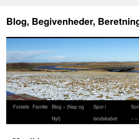
Blog, Begivenheder, Beretning
Hop
Forside
Familie
Blog – (Nap og
Spor i
Som
til
Nyt)
landskabet
– –
indhold